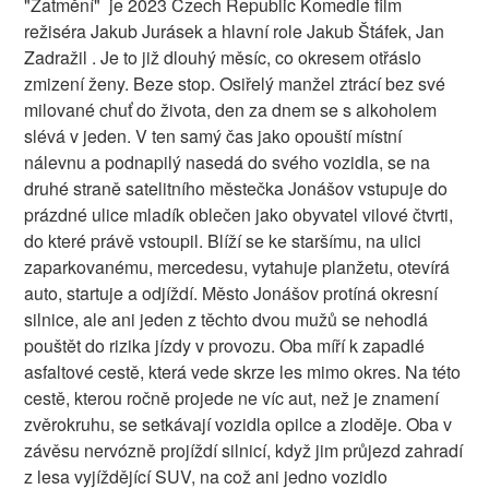
"Zatmění" je 2023 Czech Republic Komedie film
režiséra Jakub Jurásek a hlavní role Jakub Štáfek, Jan
Zadražil . Je to již dlouhý měsíc, co okresem otřáslo
zmizení ženy. Beze stop. Osiřelý manžel ztrácí bez své
milované chuť do života, den za dnem se s alkoholem
slévá v jeden. V ten samý čas jako opouští místní
nálevnu a podnapilý nasedá do svého vozidla, se na
druhé straně satelitního městečka Jonášov vstupuje do
prázdné ulice mladík oblečen jako obyvatel vilové čtvrti,
do které právě vstoupil. Blíží se ke staršímu, na ulici
zaparkovanému, mercedesu, vytahuje planžetu, otevírá
auto, startuje a odjíždí. Město Jonášov protíná okresní
silnice, ale ani jeden z těchto dvou mužů se nehodlá
pouštět do rizika jízdy v provozu. Oba míří k zapadlé
asfaltové cestě, která vede skrze les mimo okres. Na této
cestě, kterou ročně projede ne víc aut, než je znamení
zvěrokruhu, se setkávají vozidla opilce a zloděje. Oba v
závěsu nervózně projíždí silnicí, když jim průjezd zahradí
z lesa vyjíždějící SUV, na což ani jedno vozidlo