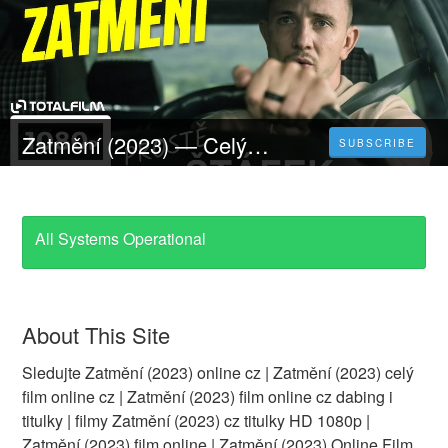
Zatmění (2023) — Celý Film 𝐎𝐍𝐋𝐈𝐍𝐄 ZDARMA | CELÝ FILM CZ DABING I TITULKY
SUBSCRIBE
All Systems Operational
About This Site
Sledujte Zatmění (2023) online cz | Zatmění (2023) celý
film online cz | Zatmění (2023) film online cz dabing i
titulky | filmy Zatmění (2023) cz titulky HD 1080p |
Zatmění (2023) film online | Zatmění (2023) Online Film