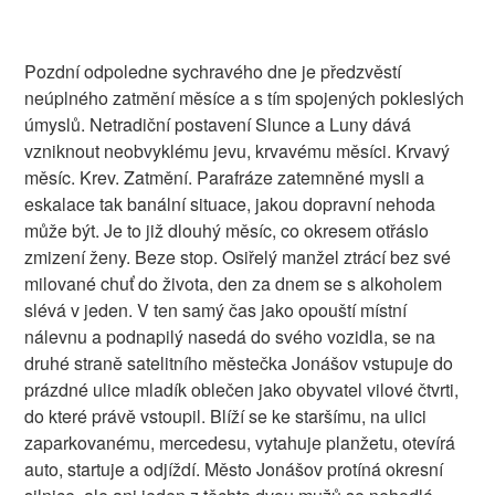
Pozdní odpoledne sychravého dne je předzvěstí
neúplného zatmění měsíce a s tím spojených pokleslých
úmyslů. Netradiční postavení Slunce a Luny dává
vzniknout neobvyklému jevu, krvavému měsíci. Krvavý
měsíc. Krev. Zatmění. Parafráze zatemněné mysli a
eskalace tak banální situace, jakou dopravní nehoda
může být. Je to již dlouhý měsíc, co okresem otřáslo
zmizení ženy. Beze stop. Osiřelý manžel ztrácí bez své
milované chuť do života, den za dnem se s alkoholem
slévá v jeden. V ten samý čas jako opouští místní
nálevnu a podnapilý nasedá do svého vozidla, se na
druhé straně satelitního městečka Jonášov vstupuje do
prázdné ulice mladík oblečen jako obyvatel vilové čtvrti,
do které právě vstoupil. Blíží se ke staršímu, na ulici
zaparkovanému, mercedesu, vytahuje planžetu, otevírá
auto, startuje a odjíždí. Město Jonášov protíná okresní