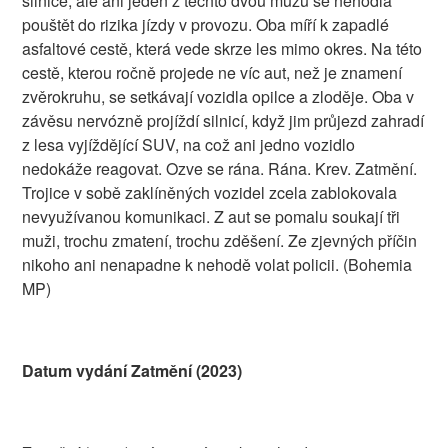
silnice, ale ani jeden z těchto dvou mužů se nehodlá
pouštět do rizika jízdy v provozu. Oba míří k zapadlé
asfaltové cestě, která vede skrze les mimo okres. Na této
cestě, kterou ročně projede ne víc aut, než je znamení
zvěrokruhu, se setkávají vozidla opilce a zloděje. Oba v
závěsu nervózně projíždí silnicí, když jim průjezd zahradí
z lesa vyjíždějící SUV, na což ani jedno vozidlo
nedokáže reagovat. Ozve se rána. Rána. Krev. Zatmění.
Trojice v sobě zaklíněných vozidel zcela zablokovala
nevyužívanou komunikaci. Z aut se pomalu soukají tři
muži, trochu zmatení, trochu zděšení. Ze zjevných příčin
nikoho ani nenapadne k nehodě volat policii. (Bohemia
MP)
Datum vydání Zatmění (2023)