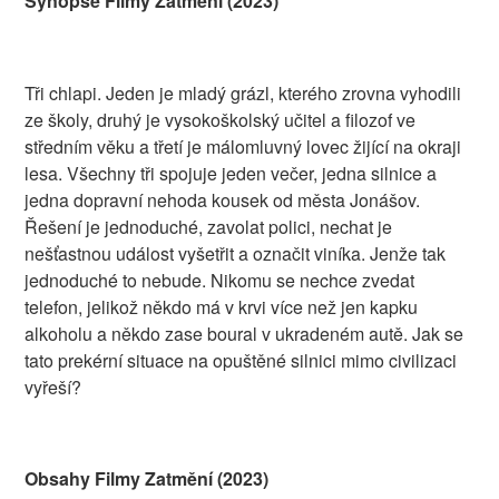
Synopse Filmy Zatmění (2023)
Tři chlapi. Jeden je mladý grázl, kterého zrovna vyhodili
ze školy, druhý je vysokoškolský učitel a filozof ve
středním věku a třetí je málomluvný lovec žijící na okraji
lesa. Všechny tři spojuje jeden večer, jedna silnice a
jedna dopravní nehoda kousek od města Jonášov.
Řešení je jednoduché, zavolat polici, nechat je
nešťastnou událost vyšetřit a označit viníka. Jenže tak
jednoduché to nebude. Nikomu se nechce zvedat
telefon, jelikož někdo má v krvi více než jen kapku
alkoholu a někdo zase boural v ukradeném autě. Jak se
tato prekérní situace na opuštěné silnici mimo civilizaci
vyřeší?
Obsahy Filmy Zatmění (2023)